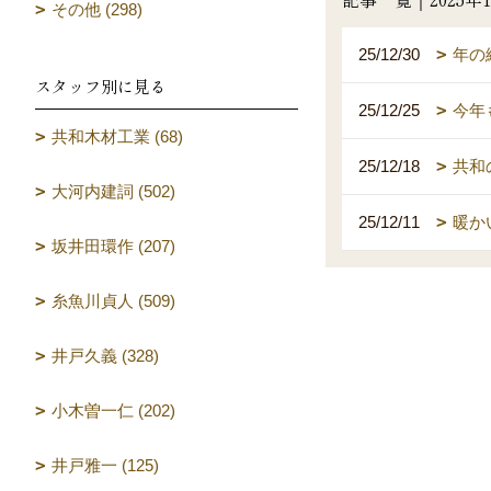
その他 (298)
25/12/30
年の
スタッフ別に見る
25/12/25
今年
共和木材工業 (68)
25/12/18
共和
大河内建詞 (502)
25/12/11
暖か
坂井田環作 (207)
糸魚川貞人 (509)
井戸久義 (328)
小木曽一仁 (202)
井戸雅一 (125)