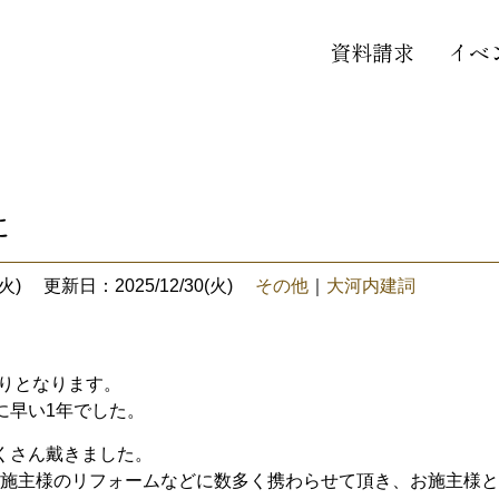
資料請求
イベ
に
火)
更新日：2025/12/30(火)
その他
｜
大河内建詞
わりとなります。
に早い1年でした。
くさん戴きました。
B施主様のリフォームなどに数多く携わらせて頂き、お施主様