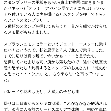
スタンプラリーの用紙をもらい(東山動物園に続きまたま
たベネッセ)「オラ！」(スペイン語でこんにちは）とバッ
チを付けている人に声を掛けるとスタンプを押してもらえ
るというスタンプラリー。
５種類のスタンプを押してもらうと、首から紐でかけられ
るメモ帳がもらえました。
スプラッシュモンセラーというジェットコースターに乗り
たい！というので、私と息子と３人で並んで乗りました。
すでに辺りは真っ暗で、怖いかも・・・と息子たち。
想像していたよりも高い所から落ちたので、途中で硬直状
態の息子たち！到着するとスタッフのお兄さんに「死ぬか
と思った・・・(>_<)」と、もう乗らないと言っていまし
た。
パレードや花火もあり、大満足の子ども達！
帰りは四日市から３０キロ渋滞。これがなかなか解消され
ず、渋滞に入る前のサービスエリアで休憩し、初めて車に