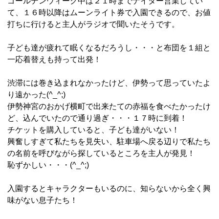
ゴールデンウィーク中は２１時までナイター営業してい
て、１６時以降はムーンライト券で入園できるので、お値
打ちに行けると主人がラジオで聞いたそうです。
子ども達が疲れて眠くなるだろうし・・・と布団を１組と
一応着替えも持って出発！
渋滞には巻き込まれなかったけど、伊勢って思っていたよ
り遠かった(^_^;)
伊勢神宮のおかげ横町で出来たての赤福を食べたかったけ
ど、込んでいたので通り過ぎ・・・１７時に到着！
チケットを購入していると、子ども達がいない！
興奮しすぎて私たちを見失い、駐車場へ戻る辺りで私たち
の名前を呼びながら探しているところを主人が発見！
恥ずかしい・・・(^_^;)
入園するとキャラクターもいるのに、知らないから全く興
味がない息子たち！