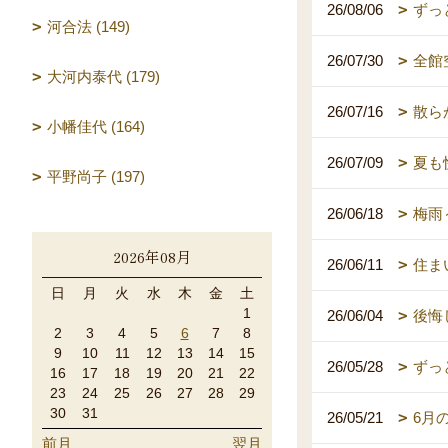
26/08/06
ずっ
河合法 (149)
26/07/30
全館
大河内泰代 (179)
26/07/16
散ら
小幡佳代 (164)
26/07/09
夏も
平野尚子 (197)
26/06/18
梅雨
2026年08月
26/06/11
住ま
日
月
火
水
木
金
土
1
26/06/04
後悔
2
3
4
5
6
7
8
9
10
11
12
13
14
15
26/05/28
ずっ
16
17
18
19
20
21
22
23
24
25
26
27
28
29
30
31
26/05/21
6月
前月
翌月