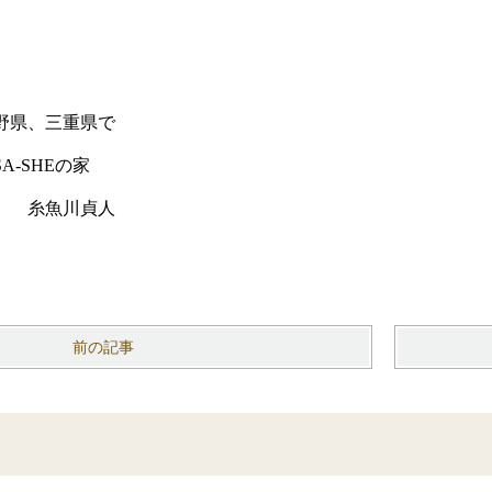
野県、三重県で
-SHEの家
） 糸魚川貞人
前の記事