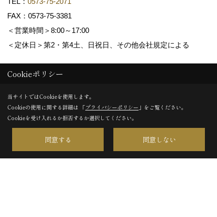
TEL：
0573-75-2071
FAX：0573-75-3381
＜営業時間＞8:00～17:00
＜定休日＞第2・第4土、日祝日、その他会社規定による
名古屋営業所
Cookieポリシー
〒454-0981
当サイトではCookieを使用します。
愛知県名古屋市中川区吉津4-1507
Cookieの使用に関する詳細は 「
プライバシーポリシー
」をご覧ください。
TEL：
052-432-3511
Cookieを受け入れるか拒否するか選択してください。
FAX：052-432-3512
同意する
同意しない
Copyright (c) 共和木材工業株式会社. All Rights Reserved.
Produced by
ゴデスクリエイト