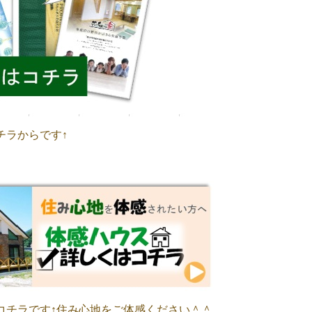
チラからです↑
コチラです↑住み心地をご体感ください＾＾