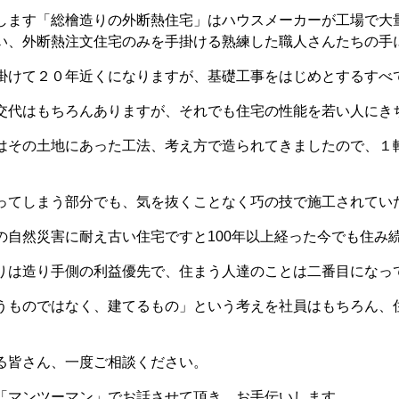
します「総檜造りの外断熱住宅」はハウスメーカーが工場で大
い、外断熱注文住宅のみを手掛ける熟練した職人さんたちの手
掛けて２０年近くになりますが、基礎工事をはじめとするすべ
交代はもちろんありますが、それでも住宅の性能を若い人にき
はその土地にあった工法、考え方で造られてきましたので、１
ってしまう部分でも、気を抜くことなく巧の技で施工されてい
の自然災害に耐え古い住宅ですと100年以上経った今でも住み
りは造り手側の利益優先で、住まう人達のことは二番目になっ
うものではなく、建てるもの」という考えを社員はもちろん、
る皆さん、一度ご相談ください。
「マンツーマン」でお話させて頂き、お手伝いします。