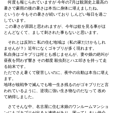
何度も報じられていますが 今年の7
月は観測史上最高の
暑さで豪雨の後の暑さは本当に身体に堪えましたね。
というか 今もその暑さが続いており しんどい毎日を過ご
しています。
この暑さが原因と思われますが、今年は蚊を見る事がほ
とんどなくて、まして刺された事もないと思います。
それとは反対に
私の住む地域は（私の家だけかもしれ
ませんが？）近年になくゴキブリが多く現れます。
私自身はゴキブリは何とも感じませんが、妻や娘の絶叫が
昼夜を問わず響き その都度 殺虫剤とハエ叩きを持って走
る始末です。
ただでさえ暑くて寝苦しいのに、夜中の出動は本当に堪え
ます。
地球が核戦争で滅んでも唯一生き残るのがゴキブリだと言
われているように、逆境に強い生き物なのだなって 改め
て納得しました。
さてそんな中、名古屋に住む末娘のワンルームマンショ
ンにもゴキブリが出ると連絡があり、困ってしまい 仲介