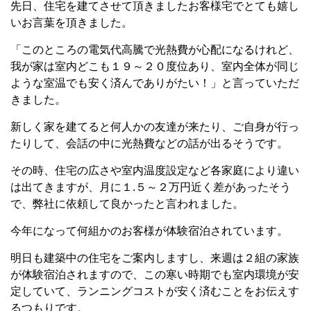
先日、住宅を建てさせて頂きましたお客様宅でとても嬉し
いお言葉を頂きました。
「このところの電気代高騰で光熱費が心配になるけれど、
我が家は室内どこも１９～２０度位あり、室内全体が同じ
ような室温でも安く済んでありがたい！」と言っていただ
きました。
新しく家を建てると何人かの友達が来たり、ご自身が行っ
たりして、会話の中に光熱費などの話が出るそうです。
その時、住宅の広さや室内温度設定など各家庭により違い
は出てきますが、月に１
.
５～２万円近く差があったそう
で、弊社に依頼して良かったと言われました。
今年になって何組かのお客様が体験宿泊されています。
明日も建築中の住宅をご案内しますし、来週は２組の家族
が体験宿泊されますので、この寒い時期でも室内環境が安
定していて、ランニングコストが安く済むことをお伝えす
るつもりです。