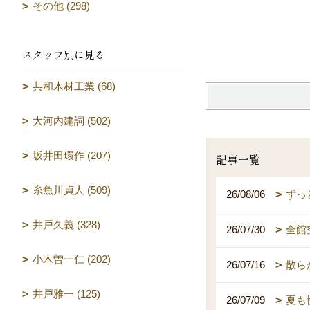
その他 (298)
（設計 
スタッフ別に見る
共和木材工業 (68)
大河内建詞 (502)
坂井田環作 (207)
記事一覧
糸魚川貞人 (509)
26/08/06
ずっ
井戸久義 (328)
26/07/30
全館
小木曽一仁 (202)
26/07/16
散ら
井戸雅一 (125)
26/07/09
夏も