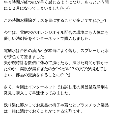
年々時間が経つのが早く感じるようになり、あっという間
に１２月になってしまいました(>_<)
この時期お掃除グッズを目にすることが多いですね(>_<)
今年は、電解水やオレンジオイル配合の環境にも人体にも
優しい洗剤等をインターネットで購入しました。
電解水は台所の油汚れが本当によく落ち、スプレーした水
が茶色くて驚きました。
夫が腕時計を数倍に薄めて漬けたら、漬けた時間が長かっ
たのか、濃度が濃すぎたのか“ベゼル”？の文字が消えてし
まい、部品の交換をすることに(^_^;)
さて、今回はインターネットでお試し用の風呂釜洗浄剤を
発見し購入して早速使ってみました。
残り湯に溶かしてお風呂の椅子や蓋などプラスチック製品
は一緒に漬けておくことができる洗剤です。