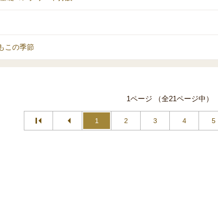
もこの季節
1ページ （全21ページ中）
1
2
3
4
5