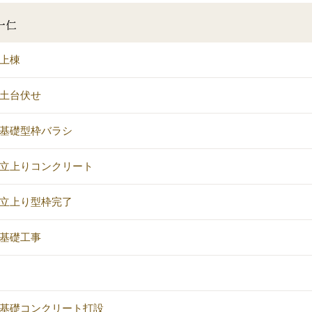
一仁
邸上棟
邸土台伏せ
邸基礎型枠バラシ
邸立上りコンクリート
邸立上り型枠完了
邸基礎工事
邸基礎コンクリート打設