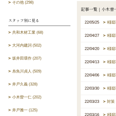
その他 (298)
記事一覧｜小木曽
スタッフ別に見る
22/05/25
I様
共和木材工業 (68)
22/04/27
I様
大河内建詞 (502)
22/04/20
I様
坂井田環作 (207)
22/04/13
I様
糸魚川貞人 (509)
22/04/06
I様
井戸久義 (328)
22/03/30
I様
小木曽一仁 (202)
22/03/23
対策
井戸雅一 (125)
22/03/16
I様