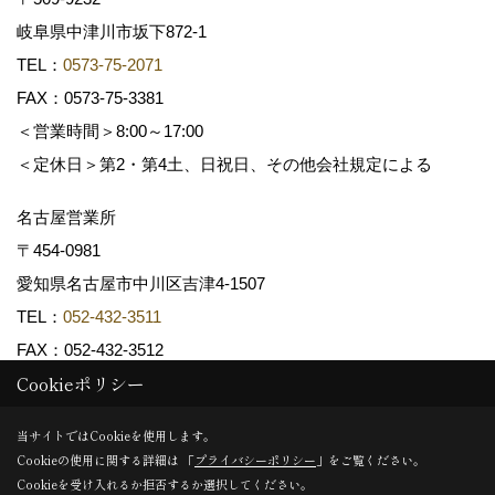
岐阜県中津川市坂下872‐1
TEL：
0573-75-2071
FAX：0573-75-3381
＜営業時間＞8:00～17:00
＜定休日＞第2・第4土、日祝日、その他会社規定による
名古屋営業所
〒454-0981
愛知県名古屋市中川区吉津4-1507
TEL：
052-432-3511
FAX：052-432-3512
Cookieポリシー
Copyright (c) 共和木材工業株式会社. All Rights Reserved.
当サイトではCookieを使用します。
Cookieの使用に関する詳細は 「
プライバシーポリシー
」をご覧ください。
Produced by
ゴデスクリエイト
Cookieを受け入れるか拒否するか選択してください。