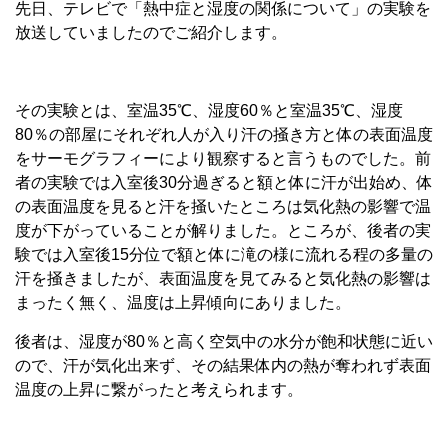
先日、テレビで「熱中症と湿度の関係について」の実験を
放送していましたのでご紹介します。
その実験とは、室温35℃、湿度60％と室温35℃、湿度
80％の部屋にそれぞれ人が入り汗の掻き方と体の表面温度
をサーモグラフィーにより観察すると言うものでした。前
者の実験では入室後30分過ぎると額と体に汗が出始め、体
の表面温度を見ると汗を掻いたところは気化熱の影響で温
度が下がっていることが解りました。ところが、後者の実
験では入室後15分位で額と体に滝の様に流れる程の多量の
汗を掻きましたが、表面温度を見てみると気化熱の影響は
まったく無く、温度は上昇傾向にありました。
後者は、湿度が80％と高く空気中の水分が飽和状態に近い
ので、汗が気化出来ず、その結果体内の熱が奪われず表面
温度の上昇に繋がったと考えられます。