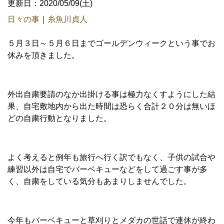
更新日：2020/05/09(土)
日々の事
｜
糸魚川貞人
５月３日～５月６日までゴールデンウィークという事でお
休みを頂きました。
外出自粛要請のなか出掛ける事は極力なくすようにした結
果、自宅敷地内から出た時間は恐らく合計２０分は無いほ
どの自粛行動となりました。
よく考えると例年も旅行へ行く訳でもなく、子供の試合や
練習以外は自宅でバーベキューなどをして過ごす事が多
く、自粛をしている気分もあまりしませんでした。
今年もバーベキューと草刈りとメダカの世話で連休が終わ