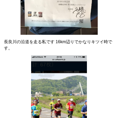
長良川の沿道を走る私です 16km辺りでかなりキツイ時で
す。