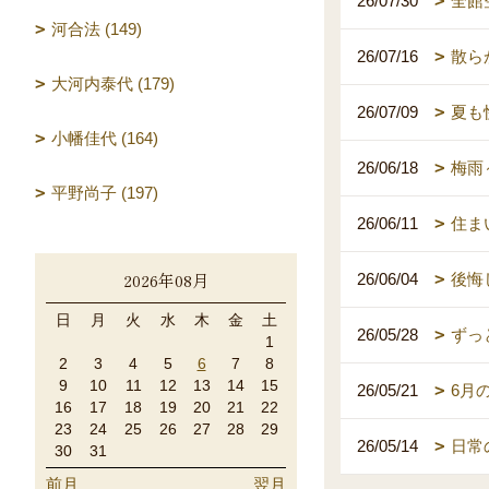
26/07/30
全館
河合法 (149)
26/07/16
散ら
大河内泰代 (179)
26/07/09
夏も
小幡佳代 (164)
26/06/18
梅雨
平野尚子 (197)
26/06/11
住ま
2026年08月
26/06/04
後悔
日
月
火
水
木
金
土
26/05/28
ずっ
1
2
3
4
5
6
7
8
9
10
11
12
13
14
15
26/05/21
6月
16
17
18
19
20
21
22
23
24
25
26
27
28
29
26/05/14
日常
30
31
前月
翌月