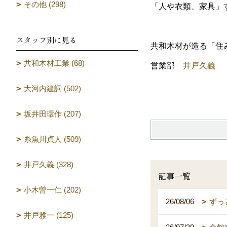
その他 (298)
「人や衣類、家具」
スタッフ別に見る
共和木材が造る「
共和木材工業 (68)
営業部
井戸久義
大河内建詞 (502)
坂井田環作 (207)
糸魚川貞人 (509)
井戸久義 (328)
記事一覧
小木曽一仁 (202)
26/08/06
ずっ
井戸雅一 (125)