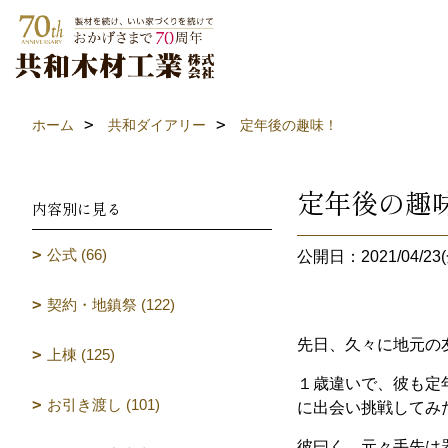
ホーム
共和ダイアリー
定年後の趣味！
定年後の趣
内容別に見る
公式 (66)
公開日：2021/04/23(
契約・地鎮祭 (122)
先日、久々に地元の
上棟 (125)
１歳違いで、彼も定
お引き渡し (101)
に出会い挑戦してみ
彼曰く、元々手先は