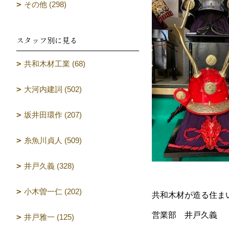
その他 (298)
スタッフ別に見る
共和木材工業 (68)
大河内建詞 (502)
坂井田環作 (207)
糸魚川貞人 (509)
井戸久義 (328)
小木曽一仁 (202)
共和木材が造る住ま
営業部 井戸久義
井戸雅一 (125)