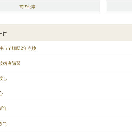
前の記事
一仁
井市Ｙ様邸2年点検
技術者講習
渡し
心
新年
きで