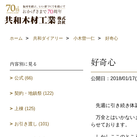
ホーム
共和ダイアリー
小木曽一仁
好奇心
好奇心
内容別に見る
公式 (66)
公開日：2018/01/17(
契約・地鎮祭 (122)
先週に引き続き体調
上棟 (125)
万全とはいかないま
お引き渡し (101)
らせております。
しかしここのところ