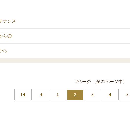
テナンス
から②
から
2ページ （全21ページ中）
1
2
3
4
5