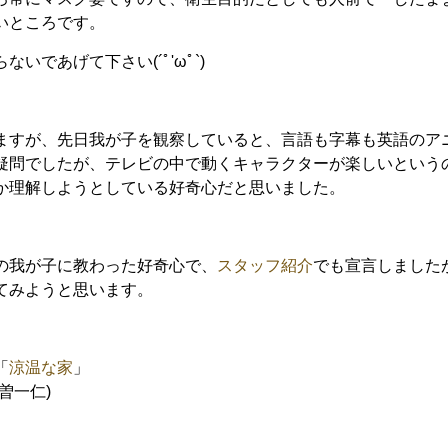
いところです。
いであげて下さい(´ﾟ'ωﾟ`)
すが、先日我が子を観察していると、言語も字幕も英語のア
疑問でしたが、テレビの中で動くキャラクターが楽しいという
か理解しようとしている好奇心だと思いました。
我が子に教わった好奇心で、
スタッフ紹介
でも宣言しました
てみようと思います。
「
涼温な家
」
一仁)