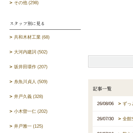
その他 (298)
スタッフ別に見る
外断熱・エ
共和木材工業 (68)
（監督
大河内建詞 (502)
坂井田環作 (207)
糸魚川貞人 (509)
記事一覧
井戸久義 (328)
26/08/06
ずっ
小木曽一仁 (202)
26/07/30
全館
井戸雅一 (125)