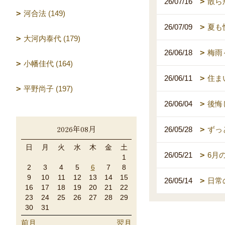
26/07/16
散ら
河合法 (149)
26/07/09
夏も
大河内泰代 (179)
26/06/18
梅雨
小幡佳代 (164)
26/06/11
住ま
平野尚子 (197)
26/06/04
後悔
2026年08月
26/05/28
ずっ
日
月
火
水
木
金
土
26/05/21
6月
1
2
3
4
5
6
7
8
9
10
11
12
13
14
15
26/05/14
日常
16
17
18
19
20
21
22
23
24
25
26
27
28
29
30
31
前月
翌月