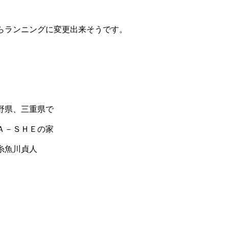
らランニングに変更出来そうです。
野県、三重県で
Ａ－ＳＨＥの家
糸魚川貞人