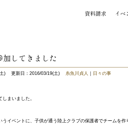
資料請求
イベ
参加してきました
土)
更新日：2016/03/19(土)
糸魚川貞人
｜
日々の事
てしまいました。
いうイベントに、子供が通う陸上クラブの保護者でチームを作