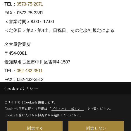
TEL：
0573-75-2071
FAX：0573-75-3381
＜営業時間＞8:00～17:00
＜定休日＞第2・第4土、日祝日、その他会社規定による
名古屋営業所
〒454-0981
愛知県名古屋市中川区吉津4-1507
TEL：
052-432-3511
FAX：052-432-3512
Cookieポリシー
Copyright (c) 共和木材工業株式会社. All Rights Reserved.
当サイトではCookieを使用します。
Cookieの使用に関する詳細は 「
プライバシーポリシー
」をご覧ください。
Produced by
ゴデスクリエイト
Cookieを受け入れるか拒否するか選択してください。
同意する
同意しない