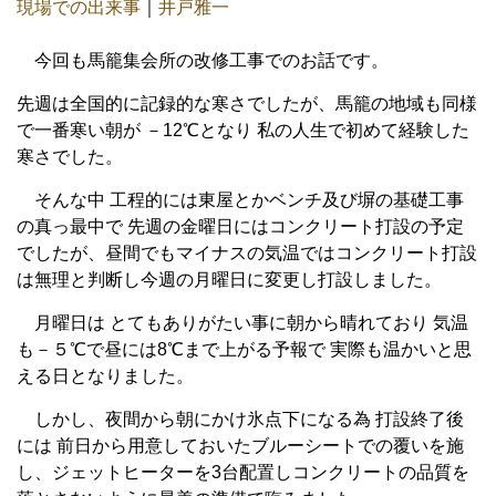
現場での出来事
｜
井戸雅一
今回も馬籠集会所の改修工事でのお話です。
先週は全国的に記録的な寒さでしたが、馬籠の地域も同様
で一番寒い朝が －12℃となり 私の人生で初めて経験した
寒さでした。
そんな中 工程的には東屋とかベンチ及び塀の基礎工事
の真っ最中で 先週の金曜日にはコンクリート打設の予定
でしたが、昼間でもマイナスの気温ではコンクリート打設
は無理と判断し今週の月曜日に変更し打設しました。
月曜日は とてもありがたい事に朝から晴れており 気温
も－５℃で昼には8℃まで上がる予報で 実際も温かいと思
える日となりました。
しかし、夜間から朝にかけ氷点下になる為 打設終了後
には 前日から用意しておいたブルーシートでの覆いを施
し、ジェットヒーターを3台配置しコンクリートの品質を