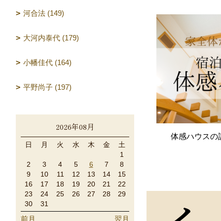
河合法 (149)
大河内泰代 (179)
小幡佳代 (164)
平野尚子 (197)
2026年08月
体感ハウスの
日
月
火
水
木
金
土
1
2
3
4
5
6
7
8
9
10
11
12
13
14
15
16
17
18
19
20
21
22
23
24
25
26
27
28
29
30
31
前月
翌月