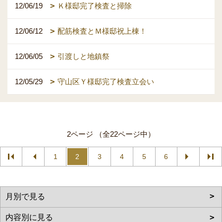
12/06/19
Ｋ様邸完了検査と掃除
12/06/12
配筋検査とＭ様邸祝上棟！
12/06/05
引渡しと地鎮祭
12/05/29
守山区Ｙ様邸完了検査立会い
2ページ （全22ページ中）
1
2
3
4
5
6