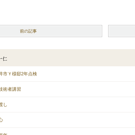
前の記事
一仁
井市Ｙ様邸2年点検
技術者講習
渡し
心