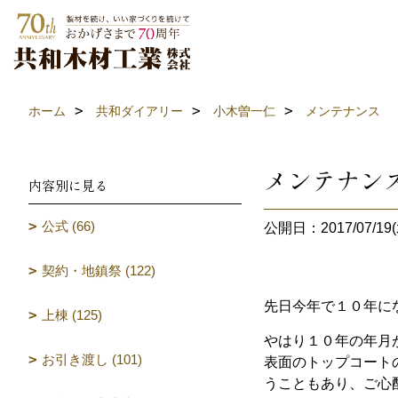
ホーム
共和ダイアリー
小木曽一仁
メンテナンス
メンテナン
内容別に見る
公式 (66)
公開日：2017/07/19(
契約・地鎮祭 (122)
先日今年で１０年に
上棟 (125)
やはり１０年の年月
お引き渡し (101)
表面のトップコート
うこともあり、ご心