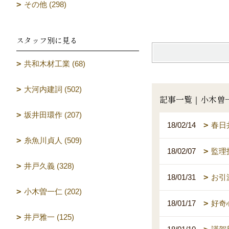
その他 (298)
スタッフ別に見る
共和木材工業 (68)
大河内建詞 (502)
記事一覧｜小木曽
坂井田環作 (207)
18/02/14
春日
糸魚川貞人 (509)
18/02/07
監理
井戸久義 (328)
18/01/31
お引
小木曽一仁 (202)
18/01/17
好奇
井戸雅一 (125)