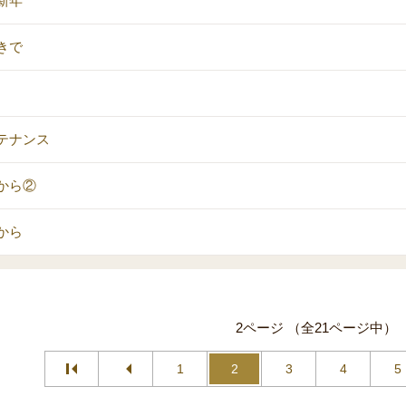
新年
きで
テナンス
から②
から
2ページ （全21ページ中）
1
2
3
4
5