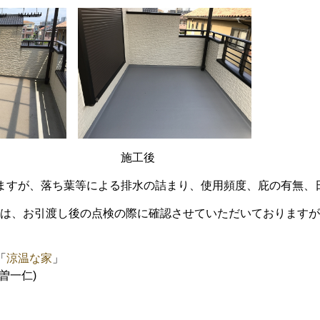
前 施工後
ますが、落ち葉等による排水の詰まり、使用頻度、庇の有無、
ては、お引渡し後の点検の際に確認させていただいております
「
涼温な家
」
一仁)