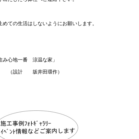
止めての生活はしないようにお願いします。
住み心地一番 涼温な家」
坂井田環作）