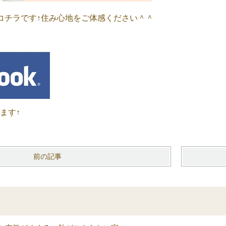
コチラです↑住み心地をご体感ください＾＾
います↑
前の記事