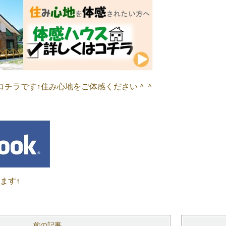
コチラです↑住み心地をご体感ください＾＾
います↑
前の記事