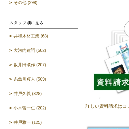
その他 (298)
スタッフ別に見る
共和木材工業 (68)
大河内建詞 (502)
坂井田環作 (207)
糸魚川貞人 (509)
井戸久義 (328)
詳しい資料請求はコ
小木曽一仁 (202)
井戸雅一 (125)