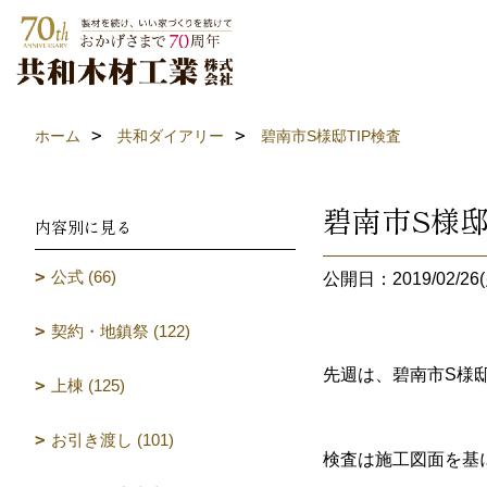
ホーム
共和ダイアリー
碧南市S様邸TIP検査
碧南市S様邸
内容別に見る
公式 (66)
公開日：2019/02/26(
契約・地鎮祭 (122)
先週は、碧南市S様邸
上棟 (125)
お引き渡し (101)
検査は施工図面を基