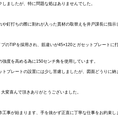
クしましたが、特に問題な処はありませんでした。
れや釘打ちの際に割れが入った貫材の取替えを井戸課長に指示
プのTIPを採用され、筋違いが45×120とガセットプレート
の強度を高める為に150センチ角を使用しています。
ットプレートの設置には少し苦慮しましたが、図面どうりに納
、大変喜んで頂きありがとうございました。
作工事が始まります、手を抜かず正直に丁寧な仕事をお約束し