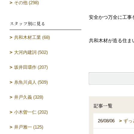
その他 (298)
安全かつ万全に工事
スタッフ別に見る
共和木材工業 (68)
共和木材が造る住ま
大河内建詞 (502)
（設計
坂井田環作 (207)
糸魚川貞人 (509)
井戸久義 (328)
記事一覧
小木曽一仁 (202)
26/08/06
ずっ
井戸雅一 (125)