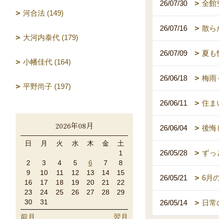
26/07/30
全館
河合法 (149)
26/07/16
散ら
大河内泰代 (179)
26/07/09
夏も
小幡佳代 (164)
26/06/18
梅雨
平野尚子 (197)
26/06/11
住ま
2026年08月
26/06/04
後悔
日
月
火
水
木
金
土
26/05/28
ずっ
1
2
3
4
5
6
7
8
9
10
11
12
13
14
15
26/05/21
6月
16
17
18
19
20
21
22
23
24
25
26
27
28
29
30
31
26/05/14
日常
前月
翌月