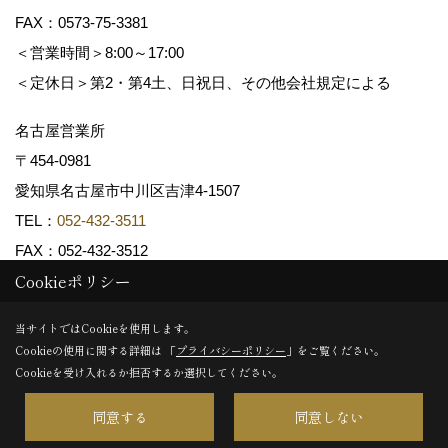
FAX：0573-75-3381
＜営業時間＞8:00～17:00
＜定休日＞第2・第4土、日祝日、その他会社規定による
名古屋営業所
〒454-0981
愛知県名古屋市中川区吉津4-1507
TEL：
052-432-3511
FAX：052-432-3512
Cookieポリシー
Copyright (c) 共和木材工業株式会社. All Rights Reserved.
当サイトではCookieを使用します。
Cookieの使用に関する詳細は 「
プライバシーポリシー
」をご覧ください。
Produced by
ゴデスクリエイト
Cookieを受け入れるか拒否するか選択してください。
同意する
同意しない