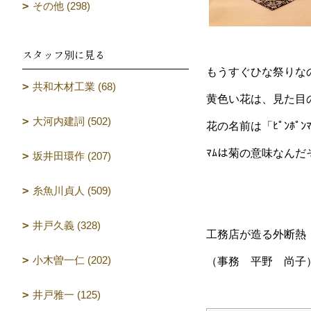
その他 (298)
スタッフ別に見る
もうすぐひな祭りな
共和木材工業 (68)
黄色い花は、見た目
大河内建詞 (502)
花の名前は「ﾋﾟﾝﾎﾟﾝ
ﾏﾑは菊の意味なんだ
坂井田環作 (207)
糸魚川貞人 (509)
井戸久義 (328)
工務店が造る外断熱
小木曽一仁 (202)
（事務 平野 尚子
井戸雅一 (125)