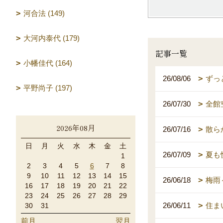
河合法 (149)
大河内泰代 (179)
記事一覧
小幡佳代 (164)
26/08/06
ずっ
平野尚子 (197)
26/07/30
全館
2026年08月
26/07/16
散ら
日
月
火
水
木
金
土
26/07/09
夏も
1
2
3
4
5
6
7
8
9
10
11
12
13
14
15
26/06/18
梅雨
16
17
18
19
20
21
22
23
24
25
26
27
28
29
26/06/11
住ま
30
31
前月
翌月