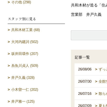
その他 (298)
共和木材が造る「住
営業部 井戸久義
スタッフ別に見る
共和木材工業 (68)
大河内建詞 (502)
坂井田環作 (207)
記事一覧
糸魚川貞人 (509)
26/08/06
ずっ
井戸久義 (328)
26/07/30
全館
小木曽一仁 (202)
26/07/16
散ら
井戸雅一 (125)
26/07/09
夏も