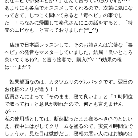
別なエビで伊勢エビか？」なんて言っていたのですが･･･
あまりにも各店でオススメしてくれるので、次第に気にな
ってきて、しつこく聞いてみると「毒ヘビ」の事でし
た！！ちなみに帰国して泰代さんにこの話をすると、「特
売のエビかも」と言っておりました(*^_^*)
店頭で日本語レッスンして、そのお姉さんは完璧な「毒
ヘビ」の発音をマスターしていました。結局「良いところ
突いてくるね?」と言う接客で、購入(*´v｀*)効果の程
は･･･まだ？
効果覿面なのは、カタツムリのゲルパックです。翌日の
お化粧のノリが違う！！
店員さんによって「そのまま、寝て良いよ」と「１時間位
で取ってね」と意見が割れたので、何とも言えません
が･･･
私の使用感としては、断然貼ったまま寝るべき(^-^)とはい
え、夜中にはがしてクリームを塗るので、実質４時間位で
しょうか。見た目は微妙だし、寝相の悪い人にはお勧め出