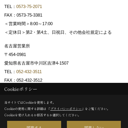
TEL：
0573-75-2071
FAX：0573-75-3381
＜営業時間＞8:00～17:00
＜定休日＞第2・第4土、日祝日、その他会社規定による
名古屋営業所
〒454-0981
愛知県名古屋市中川区吉津4-1507
TEL：
052-432-3511
FAX：052-432-3512
Cookieポリシー
Copyright (c) 共和木材工業株式会社. All Rights Reserved.
当サイトではCookieを使用します。
Cookieの使用に関する詳細は 「
プライバシーポリシー
」をご覧ください。
Produced by
ゴデスクリエイト
Cookieを受け入れるか拒否するか選択してください。
同意する
同意しない