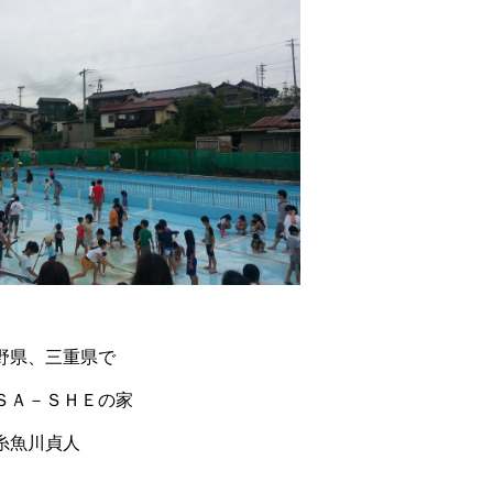
野県、三重県で
ＳＡ－ＳＨＥの家
糸魚川貞人