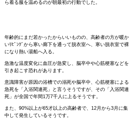
ら着る服を温めるのが朝最初の行動でした。
年齢的にまだ若かったからいいものの、高齢者の方が暖か
いﾘﾋﾞﾝｸﾞから寒い廊下を通って脱衣室へ、寒い脱衣室で裸
になり熱い湯船へ入る。
急激な温度変化に血圧が急変し、脳卒中や心筋梗塞などを
引き起こす恐れがあります。
意識障害が原因の浴槽での溺死や脳卒中、心筋梗塞による
急死を「入浴関連死」と言うそうですが、その「入浴関連
死」が全国で年間1万7千人に上るそうです。
また、90%以上が65才以上の高齢者で、12月から3月に集
中して発生しているそうです。