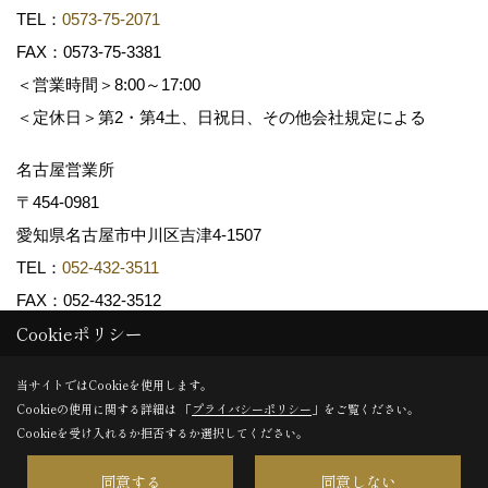
TEL：
0573-75-2071
FAX：0573-75-3381
＜営業時間＞8:00～17:00
＜定休日＞第2・第4土、日祝日、その他会社規定による
名古屋営業所
〒454-0981
愛知県名古屋市中川区吉津4-1507
TEL：
052-432-3511
FAX：052-432-3512
Cookieポリシー
Copyright (c) 共和木材工業株式会社. All Rights Reserved.
当サイトではCookieを使用します。
Cookieの使用に関する詳細は 「
プライバシーポリシー
」をご覧ください。
Produced by
ゴデスクリエイト
Cookieを受け入れるか拒否するか選択してください。
同意する
同意しない