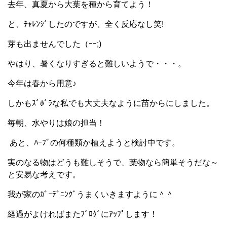
去年、真夏から大葉を種から育てよう！
と、ﾁｬﾚﾝｼﾞしたのですが、全く反応なし笑!
芽も出ませんでした（ｰｰ;)
やはり、暑くなりすぎると難しいようで・・・。
今年は春から用意♪
しかもｽﾞﾎﾞﾗな私でも大丈夫なように苗からにしました。
毎朝、水やりは娘の担当！
あと、ﾊｰﾌﾞの何種類か植えようと検討中です。
実のなる物はどうも難しそうで、葉物なら簡単そうだな～
と安易な考えです。
我が家のｶﾞｰﾃﾞﾆﾝｸﾞうまくいきますように＾＾
経過がよければまたﾌﾞﾛｸﾞにｱｯﾌﾟします！