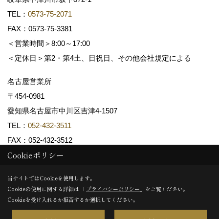
TEL：
0573-75-2071
FAX：0573-75-3381
＜営業時間＞8:00～17:00
＜定休日＞第2・第4土、日祝日、その他会社規定による
名古屋営業所
〒454-0981
愛知県名古屋市中川区吉津4-1507
TEL：
052-432-3511
FAX：052-432-3512
Cookieポリシー
Copyright (c) 共和木材工業株式会社. All Rights Reserved.
当サイトではCookieを使用します。
Cookieの使用に関する詳細は 「
プライバシーポリシー
」をご覧ください。
Produced by
ゴデスクリエイト
Cookieを受け入れるか拒否するか選択してください。