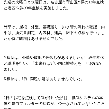
先週の火曜日と水曜日は、名古屋市守山区
Y
様の
13
年点検
と港区
K
様の
3
年点検を実施しました。
外部は、屋根、外壁、基礎廻り、排水管の流れの確認、内
部は、換気量測定、内装材、建具、床下の点検を行いまし
たが特に問題はありませんでした。
Y
様邸は、外壁や破風の色落ちがありましたが、経年変化
と説明を行い、「出来れば近い内に塗替えを」とお勧めし
ました。
K
様邸は、特に問題な処はありませんでした。
2
軒のお宅を点検して気が付いた所は、換気システムの本
体や防虫フィルターの掃除が、今一なされていないところ