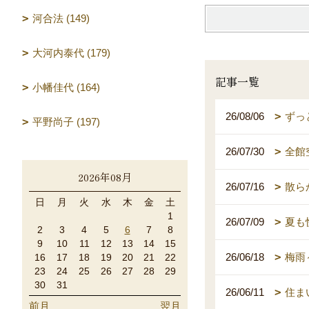
河合法 (149)
大河内泰代 (179)
記事一覧
小幡佳代 (164)
26/08/06
ずっ
平野尚子 (197)
26/07/30
全館
2026年08月
26/07/16
散ら
日
月
火
水
木
金
土
1
26/07/09
夏も
2
3
4
5
6
7
8
9
10
11
12
13
14
15
26/06/18
梅雨
16
17
18
19
20
21
22
23
24
25
26
27
28
29
30
31
26/06/11
住ま
前月
翌月