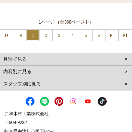
1ページ （全368ページ中）
1
2
3
4
5
6
共和木材工業株式会社
〒509-9232
岐阜県中津川市坂下872‐1