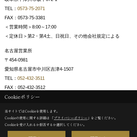
TEL：
0573-75-2071
FAX：0573-75-3381
＜営業時間＞8:00～17:00
＜定休日＞第2・第4土、日祝日、その他会社規定による
名古屋営業所
〒454-0981
愛知県名古屋市中川区吉津4-1507
TEL：
052-432-3511
FAX：052-432-3512
Cookieポリシー
Copyright (c) 共和木材工業株式会社. All Rights Reserved.
当サイトではCookieを使用します。
Cookieの使用に関する詳細は 「
プライバシーポリシー
」をご覧ください。
Produced by
ゴデスクリエイト
Cookieを受け入れるか拒否するか選択してください。