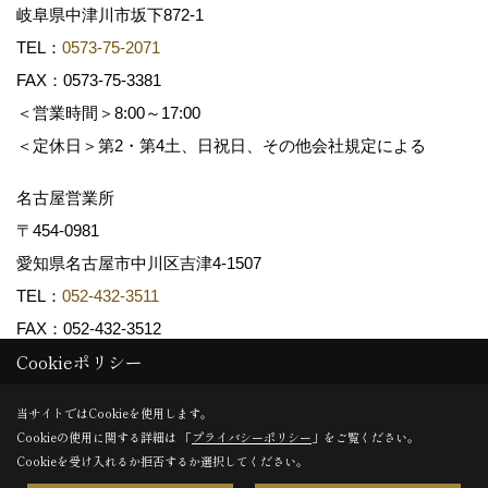
岐阜県中津川市坂下872‐1
TEL：
0573-75-2071
FAX：0573-75-3381
＜営業時間＞8:00～17:00
＜定休日＞第2・第4土、日祝日、その他会社規定による
名古屋営業所
〒454-0981
愛知県名古屋市中川区吉津4-1507
TEL：
052-432-3511
FAX：052-432-3512
Cookieポリシー
Copyright (c) 共和木材工業株式会社. All Rights Reserved.
当サイトではCookieを使用します。
Cookieの使用に関する詳細は 「
プライバシーポリシー
」をご覧ください。
Produced by
ゴデスクリエイト
Cookieを受け入れるか拒否するか選択してください。