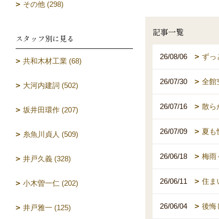
その他 (298)
記事一覧
スタッフ別に見る
26/08/06
ずっ
共和木材工業 (68)
26/07/30
全館
大河内建詞 (502)
26/07/16
散ら
坂井田環作 (207)
26/07/09
夏も
糸魚川貞人 (509)
26/06/18
梅雨
井戸久義 (328)
26/06/11
住ま
小木曽一仁 (202)
26/06/04
後悔
井戸雅一 (125)