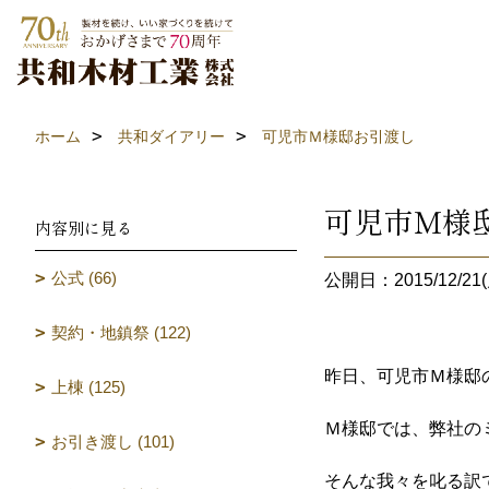
ホーム
共和ダイアリー
可児市Ｍ様邸お引渡し
可児市Ｍ様
内容別に見る
公式 (66)
公開日：2015/12/21(
契約・地鎮祭 (122)
昨日、可児市Ｍ様邸
上棟 (125)
Ｍ様邸では、弊社の
お引き渡し (101)
そんな我々を叱る訳