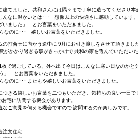
、
て建てました、共和さんには隅々まで丁寧に造ってくださり本
こんなに温かいとは･･･ 想像以上の快適さに感動しています
ざいました」 とお言葉をいただきました。
らなのに･･･ 嬉しいお言葉をいただきました。
の打合せに向かう途中に 9月にお引き渡しをさせて頂きました 
費がかかり過ぎる事がきっかけで 共和の家を選んでいただいた
ツ1枚で過ごしている、外へ出て今日はこんなに寒い日なのか
とう」 とお言葉をいただきました。
らなのに･･･ またもや嬉しいお言葉をいただきました。
つきる嬉しいお言葉を二つもいただき、気持ちの良い一日で
のお宅に訪問する機会があります。
直なご意見を伺える機会ですので 訪問するのが楽しみです。
造注文住宅