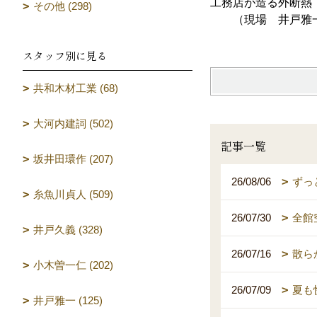
工務店が造る外断熱
その他 (298)
（現場 井戸雅
スタッフ別に見る
共和木材工業 (68)
大河内建詞 (502)
記事一覧
坂井田環作 (207)
26/08/06
ずっ
糸魚川貞人 (509)
26/07/30
全館
井戸久義 (328)
26/07/16
散ら
小木曽一仁 (202)
26/07/09
夏も
井戸雅一 (125)