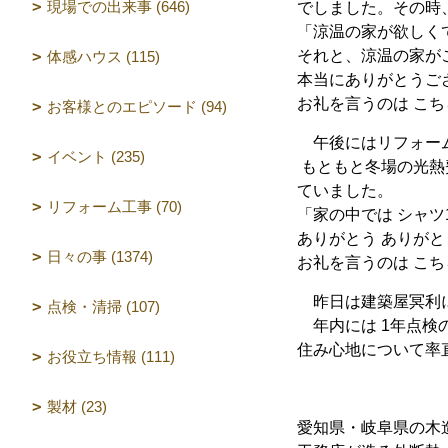
現場での出来事 (646)
でしました。その時
「涼温の家が欲しく
それと、涼温の家が
体感ハウス (115)
本当にありがとうご
お礼を言うのは こち
お客様とのエピソード (94)
午後にはリフォーム
イベント (235)
もともと冬場の光熱
ていました。
リフォーム工事 (70)
「家の中では シャ
ありがとう ありが
日々の事 (1374)
お礼を言うのは こち
昨日は建築屋冥利に
点検・清掃 (107)
年内には 1年点検
住み心地について率
お役立ち情報 (111)
製材 (23)
愛知県・岐阜県の木