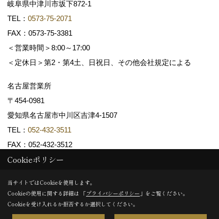
岐阜県中津川市坂下872‐1
TEL：
0573-75-2071
FAX：0573-75-3381
＜営業時間＞8:00～17:00
＜定休日＞第2・第4土、日祝日、その他会社規定による
名古屋営業所
〒454-0981
愛知県名古屋市中川区吉津4-1507
TEL：
052-432-3511
FAX：052-432-3512
Cookieポリシー
Copyright (c) 共和木材工業株式会社. All Rights Reserved.
当サイトではCookieを使用します。
Cookieの使用に関する詳細は 「
プライバシーポリシー
」をご覧ください。
Produced by
ゴデスクリエイト
Cookieを受け入れるか拒否するか選択してください。