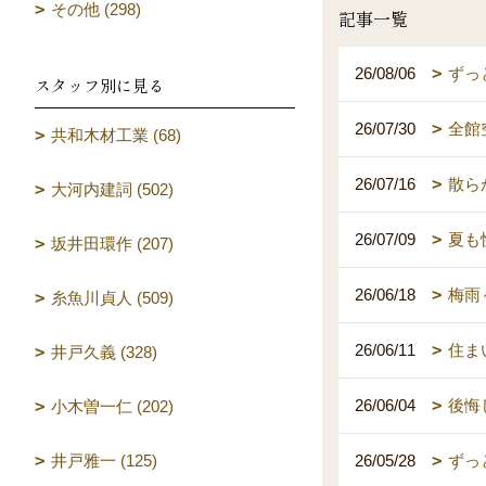
その他 (298)
記事一覧
26/08/06
ずっ
スタッフ別に見る
26/07/30
全館
共和木材工業 (68)
26/07/16
散ら
大河内建詞 (502)
26/07/09
夏も
坂井田環作 (207)
26/06/18
梅雨
糸魚川貞人 (509)
26/06/11
住ま
井戸久義 (328)
26/06/04
後悔
小木曽一仁 (202)
井戸雅一 (125)
26/05/28
ずっ