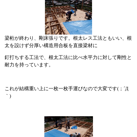
梁桁が終わり、剛床張りです。根太レス工法ともいい、根
太を設けず分厚い構造用合板を直接梁材に
釘打ちする工法で、
根太工法に比べ水平力に対して剛性と
耐力を持っています。
これが結構重い上に一枚一枚手運びなので大変です(；´Д
｀)