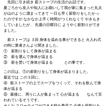
先回に引き続き 薪ストーブの生活のお話です。
夏ごろから友人や知人にお願いして我が家に集まった丸太
が山のように溜まってきて 一日も早く薪割りをしたかっ
たのですが なかなか上手く時間がつくれなくて やきもき
していましたが 、先週の日曜日に ようやく薪割りができ
ました。
薪ストーブは ３回 身体を温める事ができると 火入れ式
の時に業者さんより聞きました。
① 薪割りをして身体が温まる
② 薪を運んで身体が温まる
③ 薪を焚いて身体が温まる との事です。
この日は、①の薪割りをして身体が温まりました。
最近では この３回に、
④ 薪ストーブの上でスープをつくって、それを飲んで身
体が温まる
⑤ 最後に、周りに人が集まって 心が温まる なんて言
われているそうです。
そんな スローライフができる時を夢見て 今後も薪割りを