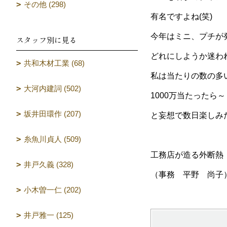
その他 (298)
有名ですよね(笑)
今年はミニ、プチが
スタッフ別に見る
どれにしようか迷わ
共和木材工業 (68)
私は当たりの数の多
大河内建詞 (502)
1000万当たったら～
坂井田環作 (207)
と妄想で数日楽しみ
糸魚川貞人 (509)
工務店が造る外断熱
井戸久義 (328)
（事務 平野 尚子
小木曽一仁 (202)
井戸雅一 (125)