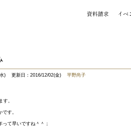
資料請求
イベ
み
水)
更新日：2016/12/02(金)
平野尚子
ます。
かです。
年って早いですね＾＾；