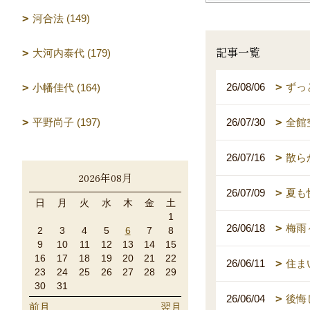
河合法 (149)
記事一覧
大河内泰代 (179)
26/08/06
ずっ
小幡佳代 (164)
26/07/30
全館
平野尚子 (197)
26/07/16
散ら
2026年08月
26/07/09
夏も
日
月
火
水
木
金
土
1
26/06/18
梅雨
2
3
4
5
6
7
8
9
10
11
12
13
14
15
16
17
18
19
20
21
22
26/06/11
住ま
23
24
25
26
27
28
29
30
31
26/06/04
後悔
前月
翌月