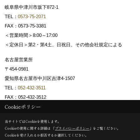
岐阜県中津川市坂下872‐1
TEL：
0573-75-2071
FAX：0573-75-3381
＜営業時間＞8:00～17:00
＜定休日＞第2・第4土、日祝日、その他会社規定による
名古屋営業所
〒454-0981
愛知県名古屋市中川区吉津4-1507
TEL：
052-432-3511
FAX：052-432-3512
Cookieポリシー
Copyright (c) 共和木材工業株式会社. All Rights Reserved.
当サイトではCookieを使用します。
Cookieの使用に関する詳細は 「
プライバシーポリシー
」をご覧ください。
Produced by
ゴデスクリエイト
Cookieを受け入れるか拒否するか選択してください。