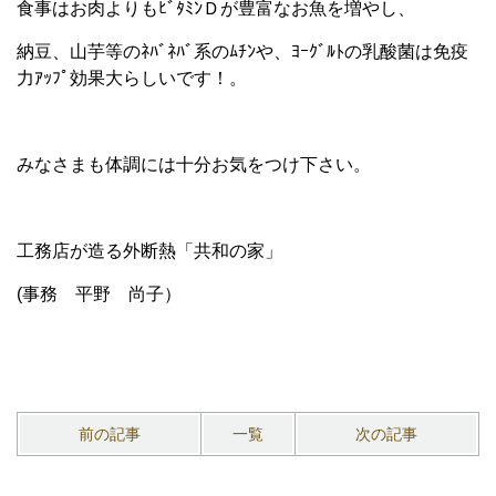
食事はお肉よりもﾋﾞﾀﾐﾝＤが豊富なお魚を増やし、
納豆、山芋等のﾈﾊﾞﾈﾊﾞ系のﾑﾁﾝや、ﾖｰｸﾞﾙﾄの乳酸菌は免疫
力ｱｯﾌﾟ効果大らしいです！。
みなさまも体調には十分お気をつけ下さい。
工務店が造る外断熱「共和の家」
(事務 平野 尚子）
前の記事
一覧
次の記事