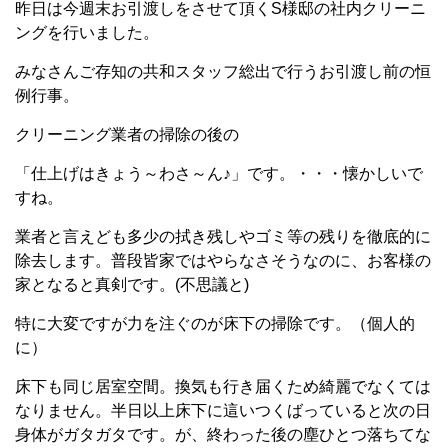
昨日は今週末お引渡しをさせて頂くS様邸の社内クリーニ
ングを行いました。
みなさんご存知の共和スタッフ総出で行うお引渡し前の恒
例行事。
クリーニング業者の掃除の後の
「仕上げはきょう～わさ～ん♪」です。・・・懐かしいで
すね。
業者と言えども多少の拭き残しやゴミ等の残りを徹底的に
除去します。普段皆家ではやらなさそうなのに、お客様の
家となると真剣です。(不思議と)
特に大変ですが力を注ぐのが床下の掃除です。（個人的
に）
床下も同じ居室空間。換気も行き届くため綺麗でなくては
なりません。半日以上床下に這いつくばっていると次の日
身体がガタガタです。が、終わった後の塵ひとつ落ちてな